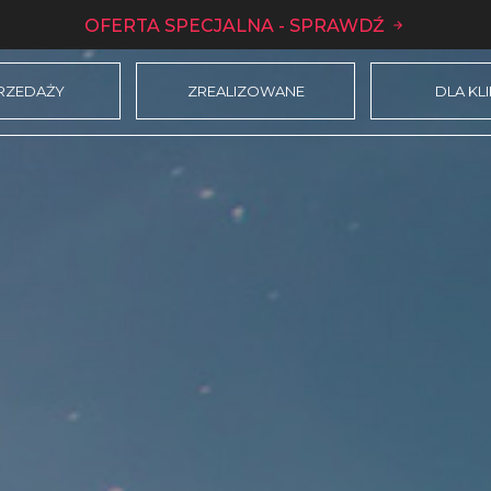
OFERTA SPECJALNA - SPRAWDŹ
RZEDAŻY
ZREALIZOWANE
DLA KL