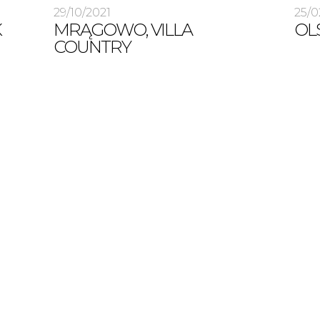
29/10/2021
25/0
K
MRĄGOWO, VILLA
OL
COUNTRY
ie
Już niedługo nowa inwestycja w Mrągowie
Już n
ul. Wolności Mazury. Urokliwa przyroda
Nad b
Liczne jeziora i mnóstwo ścieżek
w poł
zachęcających do różnych form aktywnej
tech
ony
turystyki. W sercu tego malowniczego
apart
regionu leży Mrągowo, co roku licznie
Budy
i
odwiedzane przez turystów. Ci, którzy byli
archi
utaj
tutaj raz, często wielokrotnie powracają,
do t
a coraz chętniej chcą pozostać również
i Maz
na dłużej. Nieopodal centrum, blisko jeziora,
Luksu
a przede wszystkim z myślą o osobach
się z
ym
poszukujących [...]
Zapro
najwyż