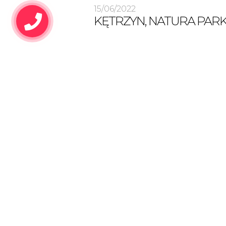
15/06/2022
KĘTRZYN, NATURA PAR
Już niedługo nowa inwestycja w Kętrzyn
Twoje miejsce w Kętrzynie Kętrzyn leży
w historycznych Prusach Dolnych,
na obszarze dawnej Barcji
oraz we wschodniej części Mazur. Położ
jest kilkanaście kilometrów na wschód
od granic Warmii. Mimo że liczba ludnośc
nie przekracza 28 ty. mieszkańców, jest t
wiele zabytków, m.in. bazylika, zamek
krzyżacki, fragmenty murów obronnych,
eklektyczny ratusz czy podziemia
kętrzyńskie. W tym spokojnym i urokliw
mieście [...]