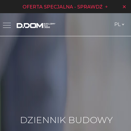
OFERTA SPECJALNA - SPRAWDŹ
PL
DZIENNIK BUDOWY