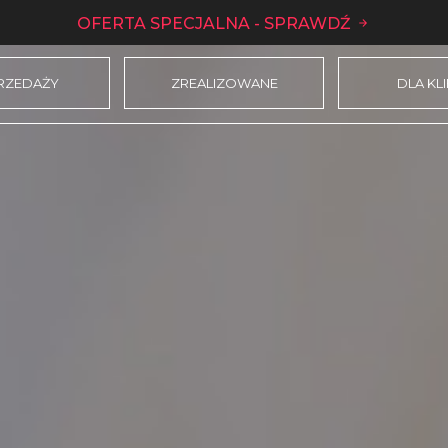
OFERTA SPECJALNA - SPRAWDŹ
RZEDAŻY
ZREALIZOWANE
DLA KL