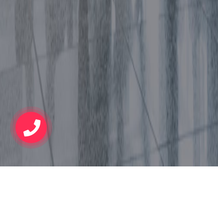
< powrót