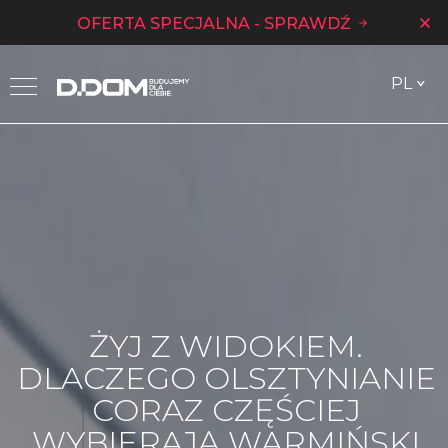
OFERTA SPECJALNA - SPRAWDŹ
PL
ŻYJ Z WIDOKIEM.
DLACZEGO OLSZTYNIANIE
CORAZ CZĘŚCIEJ
WYBIERAJĄ WARMIŃSKI