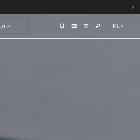
PL
IENTA