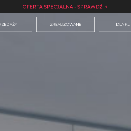
OFERTA SPECJALNA - SPRAWDŹ
RZEDAŻY
ZREALIZOWANE
DLA KL