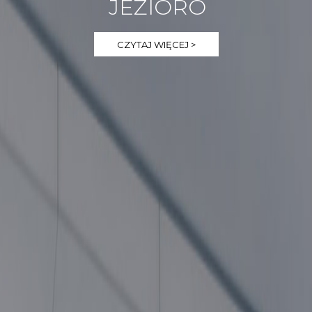
JEZIORO
CZYTAJ WIĘCEJ >