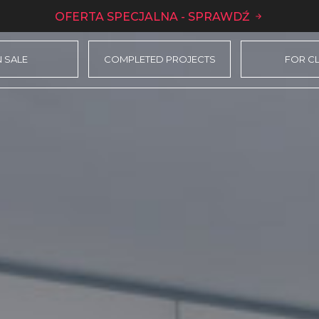
OFERTA SPECJALNA - SPRAWDŹ
 SALE
COMPLETED PROJECTS
FOR CL