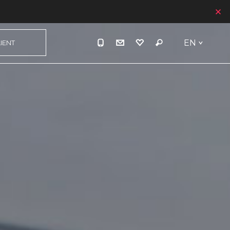
EN
IENT